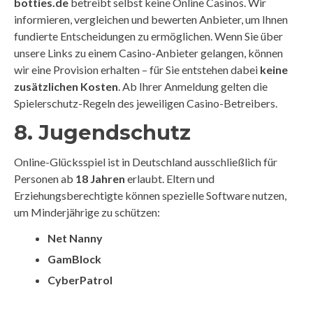
botties.de
betreibt selbst keine Online Casinos. Wir
informieren, vergleichen und bewerten Anbieter, um Ihnen
fundierte Entscheidungen zu ermöglichen. Wenn Sie über
unsere Links zu einem Casino-Anbieter gelangen, können
wir eine Provision erhalten – für Sie entstehen dabei
keine
zusätzlichen Kosten
. Ab Ihrer Anmeldung gelten die
Spielerschutz-Regeln des jeweiligen Casino-Betreibers.
8. Jugendschutz
Online-Glücksspiel ist in Deutschland ausschließlich für
Personen ab
18 Jahren
erlaubt. Eltern und
Erziehungsberechtigte können spezielle Software nutzen,
um Minderjährige zu schützen:
Net Nanny
GamBlock
CyberPatrol