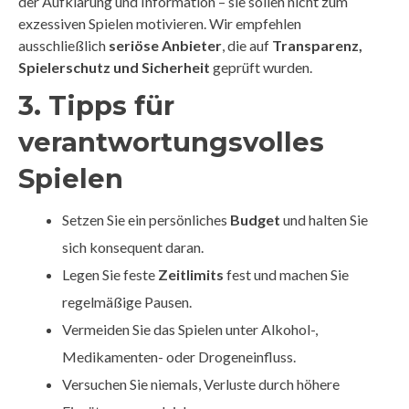
der Aufklärung und Information – sie sollen nicht zum
exzessiven Spielen motivieren. Wir empfehlen
ausschließlich
seriöse Anbieter
, die auf
Transparenz,
Spielerschutz und Sicherheit
geprüft wurden.
3. Tipps für
verantwortungsvolles
Spielen
Setzen Sie ein persönliches
Budget
und halten Sie
sich konsequent daran.
Legen Sie feste
Zeitlimits
fest und machen Sie
regelmäßige Pausen.
Vermeiden Sie das Spielen unter Alkohol-,
Medikamenten- oder Drogeneinfluss.
Versuchen Sie niemals, Verluste durch höhere